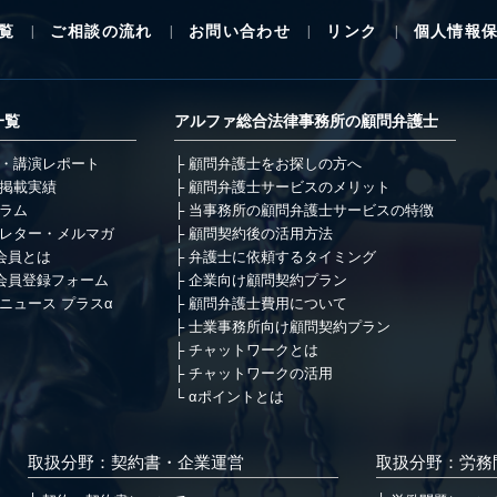
覧
ご相談の流れ
お問い合わせ
リンク
個人情報
一覧
アルファ総合法律事務所の顧問弁護士
・講演レポート
顧問弁護士をお探しの方へ
掲載実績
顧問弁護士サービスのメリット
ラム
当事務所の顧問弁護士サービスの特徴
レター・メルマガ
顧問契約後の活用方法
会員とは
弁護士に依頼するタイミング
会員登録フォーム
企業向け顧問契約プラン
ニュース プラスα
顧問弁護士費用について
士業事務所向け顧問契約プラン
チャットワークとは
チャットワークの活用
αポイントとは
取扱分野：契約書・企業運営
取扱分野：労務