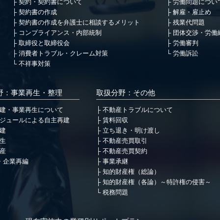
契約・契約書について
労働問題につい
契約書の作成
解雇・雇止め
契約書の作成を弁護士に相談するメリット
残業代問題
コンプライアンス・内部統制
団体交渉・労働
取締役と取締役会
労働審判
消費者トラブル・クレーム対策
労働訴訟
不祥事対策
野：事業再生・整理
取扱分野：その他
建・事業再生について
不動産トラブルについて
ジュールによる自主再建
賃料回収
建
立ち退き・明け渡し
生
不動産売買取引
産
不動産売買契約
・企業再編
事業承継
知的財産権（総論）
知的財産権（各論）～特許権の侵害～
税務問題