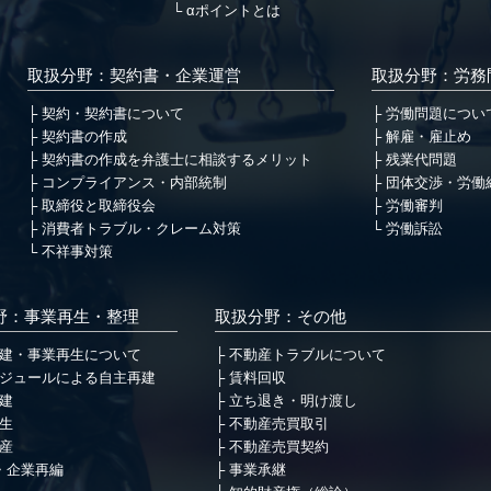
αポイントとは
取扱分野：契約書・企業運営
取扱分野：労務
契約・契約書について
労働問題につい
契約書の作成
解雇・雇止め
契約書の作成を弁護士に相談するメリット
残業代問題
コンプライアンス・内部統制
団体交渉・労働
取締役と取締役会
労働審判
消費者トラブル・クレーム対策
労働訴訟
不祥事対策
野：事業再生・整理
取扱分野：その他
建・事業再生について
不動産トラブルについて
ジュールによる自主再建
賃料回収
建
立ち退き・明け渡し
生
不動産売買取引
産
不動産売買契約
・企業再編
事業承継