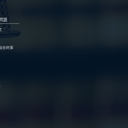
問題
て
組合対策