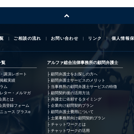
覧
ご相談の流れ
お問い合わせ
リンク
個人情報
一覧
アルファ総合法律事務所の顧問弁護士
・講演レポート
顧問弁護士をお探しの方へ
掲載実績
顧問弁護士サービスのメリット
ラム
当事務所の顧問弁護士サービスの特徴
レター・メルマガ
顧問契約後の活用方法
会員とは
弁護士に依頼するタイミング
会員登録フォーム
企業向け顧問契約プラン
ニュース プラスα
顧問弁護士費用について
士業事務所向け顧問契約プラン
チャットワークとは
チャットワークの活用