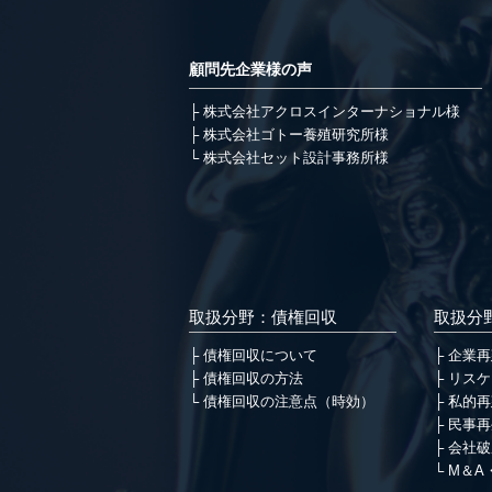
顧問先企業様の声
株式会社アクロスインターナショナル様
株式会社ゴトー養殖研究所様
株式会社セット設計事務所様
取扱分野：債権回収
取扱分
債権回収について
企業再
債権回収の方法
リスケ
債権回収の注意点（時効）
私的再
民事再
会社破
M＆A