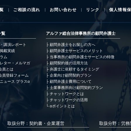
覧
ご相談の流れ
お問い合わせ
リンク
個人情報
一覧
アルファ総合法律事務所の顧問弁護士
・講演レポート
顧問弁護士をお探しの方へ
掲載実績
顧問弁護士サービスのメリット
ラム
当事務所の顧問弁護士サービスの特徴
レター・メルマガ
顧問契約後の活用方法
会員とは
弁護士に依頼するタイミング
会員登録フォーム
企業向け顧問契約プラン
ニュース プラスα
顧問弁護士費用について
士業事務所向け顧問契約プラン
チャットワークとは
チャットワークの活用
αポイントとは
取扱分野：契約書・企業運営
取扱分野：労務