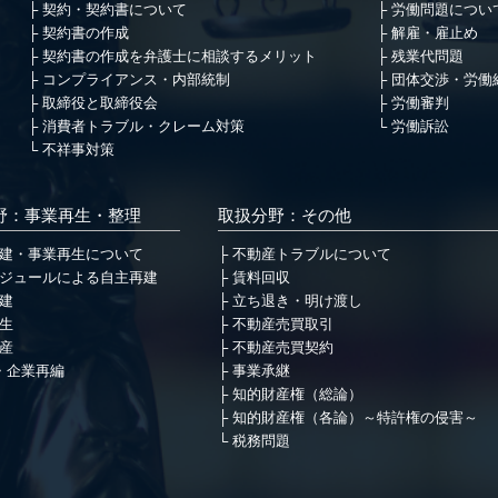
契約・契約書について
労働問題につい
契約書の作成
解雇・雇止め
契約書の作成を弁護士に相談するメリット
残業代問題
コンプライアンス・内部統制
団体交渉・労働
取締役と取締役会
労働審判
消費者トラブル・クレーム対策
労働訴訟
不祥事対策
野：事業再生・整理
取扱分野：その他
建・事業再生について
不動産トラブルについて
ジュールによる自主再建
賃料回収
建
立ち退き・明け渡し
生
不動産売買取引
産
不動産売買契約
・企業再編
事業承継
知的財産権（総論）
知的財産権（各論）～特許権の侵害～
税務問題