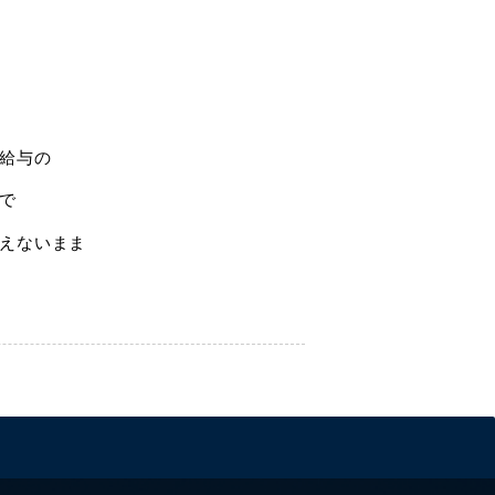
給与の
で
えないまま